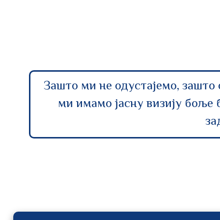
Зашто ми не одустајемо, зашто 
ми имамо јасну визију боље 
за