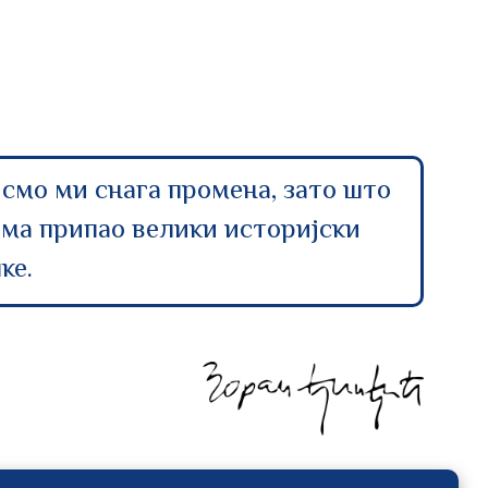
 смо ми снага промена, зато што
ама припао велики историјски
ке.