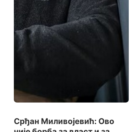
Срђан Миливојевић: Ово
није борба за власт и за