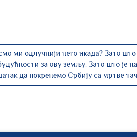
смо ми одлучнији него икада? Зато што
будућности за ову земљу. Зато што је н
датак да покренемо Србију са мртве тач