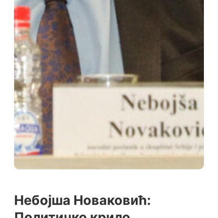
Небојша Новаковић:
Политичко крило