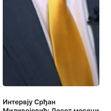
Интервју Срђан
Миливојевић: Десет месеци