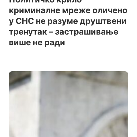
криминалне мреже оличено
у СНС не разуме друштвени
тренутак – застрашивање
више не ради