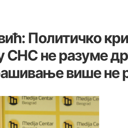
вић: Политичко кр
у СНС не разуме д
рашивање више не 