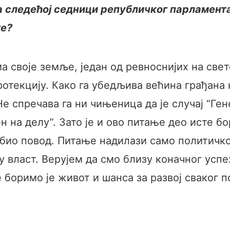
на следећој седници републичког парламент
те?
а своје земље, један од ревноснијих на св
ротекцију. Како га убедљива већина грађана
е спречава га ни чињеница да је случај “Ге
н на делу”. Зато је и ово питање део исте б
 био повод. Питање надилази само политичко,
 власт. Верујем да смо близу коначног успе
 боримо је живот и шанса за развој сваког п