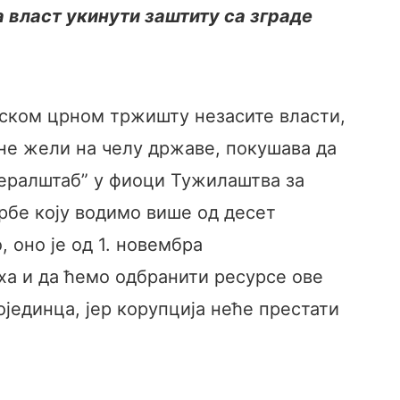
а власт укинути заштиту са зграде
етском црном тржишту незасите власти,
 не жели на челу државе, покушава да
нералштаб” у фиоци Тужилаштва за
орбе коју водимо више од десет
 оно је од 1. новембра
ха и да ћемо одбранити ресурсе ове
ојединца, јер корупција неће престати