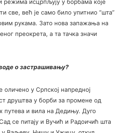
и режима исцрпљују у борбама које
и све, већ је само било упитнио “шта”
ховим рукама. Зато нова запажања на
еног преокрета, а та тачка значи
аводе о застрашивању?
е оличено у Српској напредној
ст друштва у борби за промене од
х путева и вила на Дедињу. Дуго
Сад се питају и Вучић и Радоичић шта
с у Ваљеву, Нишу и Ужицу, откуд