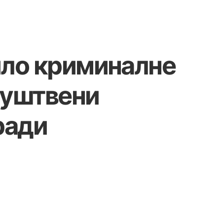
ило криминалне
руштвени
ради