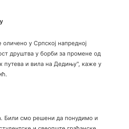
ву
 оличено у Српској напредној
ост друштва у борби за промене од
х путева и вила на Дедињу", каже у
ић.
а. Били смо решени да понудимо и
 студентске и свеопште грађанске