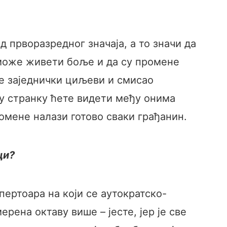
прворазредног значаја, а то значи да
 може живети боље и да су промене
де заједнички циљеви и смисао
ку странку ћете видети међу онима
ромене налази готово сваки грађанин.
ци?
пертоара на који се аутократско-
рена октаву више – јесте, јер је све