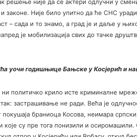
ак решење није да се актери одлучни у смен
и законе. Није било упитно да ће СНС урадит
ст – сада и то знамо, а град је и даље у њи
апред је мобилизација свих до тачке друштв
ћа уочи годишњице Бањске у Косјерић и н
а ни политичко крило исте криминалне мреж
так: застрашивање не ради. Већа је одлучно
г покушаја браниоца Косова, неимара српски
и које су пре тога понизили и осиромашили. 
Откуд отпор у Косјерићу или Врбасу, откуд бе