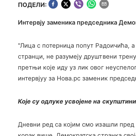
ПОДЕЛИ:
Интервју заменика председника Демо
"Лица с потерница попут Радоичића, 
странци, не разумеју друштвени трену
претњи које иду уз лик овог неуспело
интервјуу за Нова.рс заменик предсе
Које су одлуке усвојене на скупшти
Дневни ред са којим смо изашли пред
корак више. Демократска странка свој