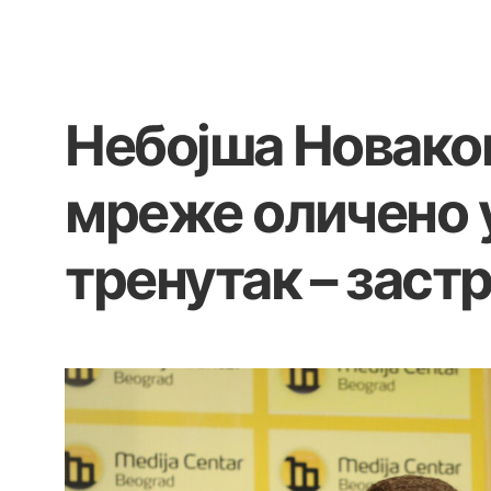
Небојша Новако
мреже оличено 
тренутак – заст