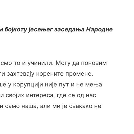
ом бојкоту јесењег заседања Народне
 смо то и учинили. Могу да поновим
ти захтевају корените промене.
е у корупцији није пут и не мења
и својих интереса, где се од нас
и само наша, али ми је свакако не