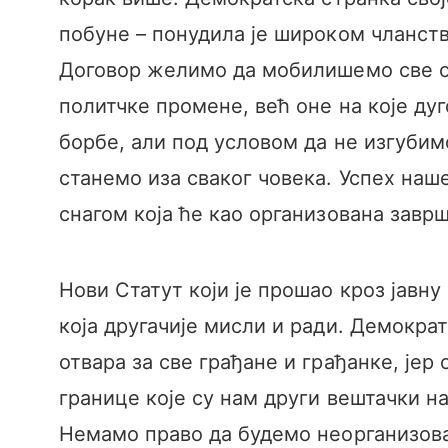
побуне – понудила је широком чланств
Договор желимо да мобилишемо све ок
политчке промене, већ оне на које ду
борбе, али под условом да не изгубимо
станемо иза сваког човека. Успех наш
снагом која ће као организована завр
Нови Статут који је прошао кроз јавну
која другачије мисли и ради. Демокра
отвара за све грађане и грађанке, је
границе које су нам други вештачки н
Немамо право да будемо неорганизова