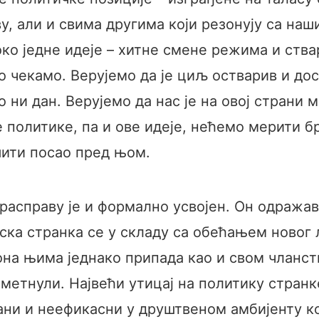
у, али и свима другима који резонују са на
о једне идеје – хитне смене режима и ства
го чекамо. Верујемо да је циљ остварив и до
 ни дан. Верујемо да нас је на овој страни 
е политике, па и ове идеје, нећемо мерити б
шити посао пред њом.
 расправу је и формално усвојен. Он одражав
тска странка се у складу са обећањем ново
р она њима једнако припада као и свом члан
аметнули. Највећи утицај на политику стран
ни и неефикасни у друштвеном амбијенту ко