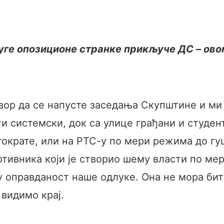
друге опозиционе странке прикључе ДС – ов
вор да се напусте заседања Скупштине и ми
ти системски, док са улице грађани и студен
ократе, или на РТС-у по мери режима до гуш
отивника који је створио шему власти по мер
у оправданост наше одлуке. Она не мора бит
видимо крај.