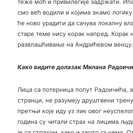
теже моћ и привилегије задржати. Ип
смо већ водили и којима знамо логику 
ће ново урадити да сачува локалну вла
старе теме нису корак напред. Корак н
развлашћивање на Андрићевом венцу.
Како видите долазак Милана Радоичи
Лица са потерница попут Радоичића, 
странци, не разумеју друштвени трену
претњи које иду уз лик овог неуспело
година су читали страх на лицима људ
је са страхом, како и зашто га нема. 