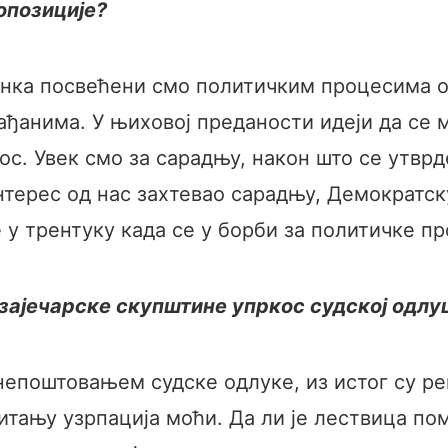
опозиције?
нка посвећени смо политичким процесима од 
ађанима. У њиховој преданости идеји да се
ос. Увек смо за сарадњу, након што се утвр
нтерес од нас захтевао сарадњу, Демократс
 у трентуку када се у борби за политичке п
ајечарске скупштине упркос судској одлу
непоштовањем судске одлуке, из истог су ре
ању узрпација моћи. Да ли је лествица поме