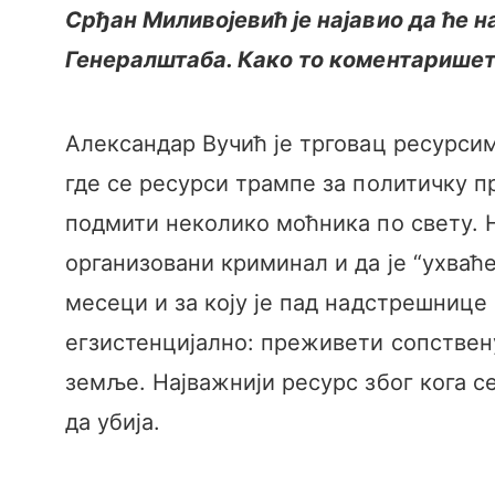
Срђан Миливојевић је најавио да ће 
Генералштаба. Како то коментарише
Александар Вучић је трговац ресурсим
где се ресурси трампе за политичку п
подмити неколико моћника по свету. Н
организовани криминал и да је “ухваће
месеци и за коју је пад надстрешнице
егзистенцијално: преживети сопствену
земље. Најважнији ресурс због кога се
да убија.