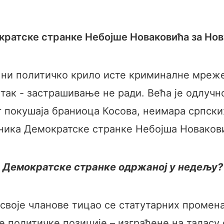
кратске странке Небојше Новаковића за Но
а ни политичко крило исте криминалне мреже
так - застрашивање не ради. Већа је одлучн
г покушаја браниоца Косова, неимара српски
дника Демократске странке Небојша Новаков
ни Демократске странке одржаној у недељу?
 своје чланове тицао се статутарних промен
е политичке позиције – изграђене на таласу