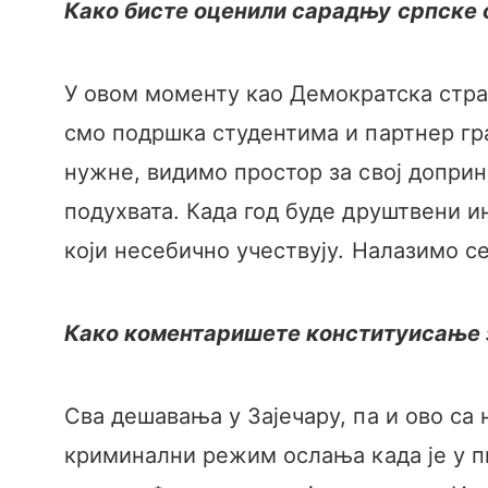
Како бисте оценили сарадњу српске 
У овом моменту као Демократска стра
смо подршка студентима и партнер гр
нужне, видимо простор за свој доприн
подухвата. Када год буде друштвени и
који несебично учествују. Налазимо се
Како коментаришете конституисање з
Сва дешавања у Зајечару, па и ово са 
криминални режим ослања када је у пит