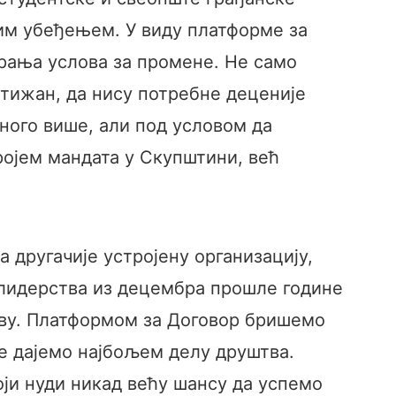
шим убеђењем. У виду платформе за
рања услова за промене. Не само
стижан, да нису потребне деценије
много више, али под условом да
ројем мандата у Скупштини, већ
а другачије устројену организацију,
г лидерства из децембра прошле године
ству. Платформом за Договор бришемо
ке дајемо најбољем делу друштва.
ји нуди никад већу шансу да успемо