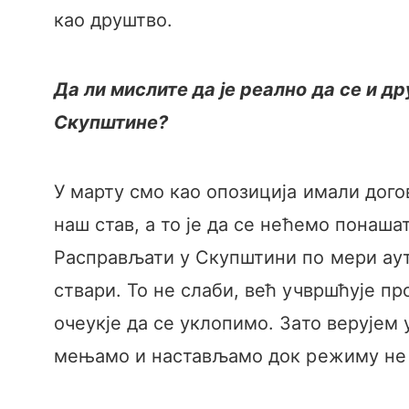
као друштво.
Да ли мислите да је реално да се и 
Скупштине?
У марту смо као опозиција имали дого
наш став, а то је да се нећемо понаша
Расправљати у Скупштини по мери аут
ствари. То не слаби, већ учвршћује пр
очеукје да се уклопимо. Зато верујем 
мењамо и настављамо док режиму не 