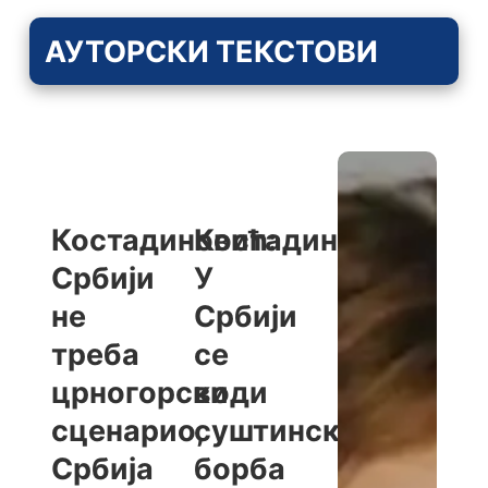
АУТОРСКИ ТЕКСТОВИ
Костадиновић:
Костадиновић:
Србији
У
не
Србији
треба
се
црногорски
води
сценарио,
суштинска
Србија
борба