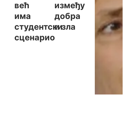
већ
између
има
добра
студентски
и зла
сценарио