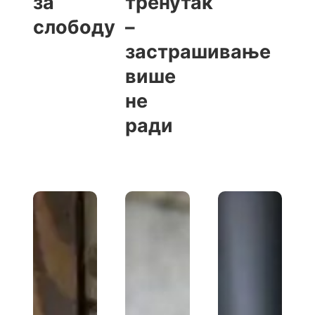
за
тренутак
слободу
–
застрашивање
више
не
ради