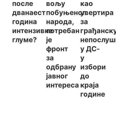
после
вољу
као
дванаест
побуњеног
увертира
година
народа,
за
интензивне
потребан
грађанск
глуме?
је
непослуш
фронт
у ДС-
за
у
одбрану
избори
јавног
до
интереса
краја
године