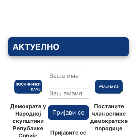
АКТУЕЛНО
Демократе у
Постаните
Пријави се
Народној
члан велике
скупштини
демократске
Републике
породице
Пријавите се
Србије