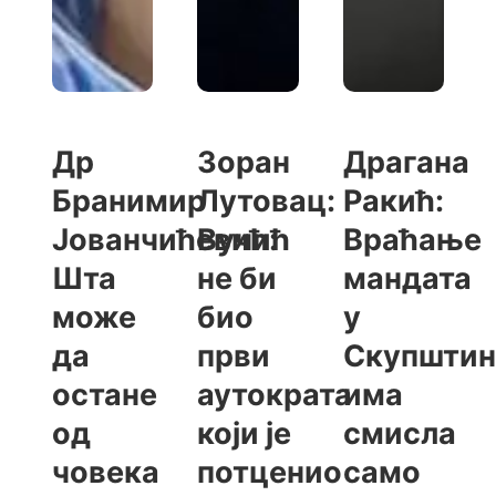
Др
Зоран
Драгана
Бранимир
Лутовац:
Ракић:
Јованчићевић:
Вучић
Враћање
Шта
не би
мандата
може
био
у
да
први
Скупштин
остане
аутократа
има
од
који је
смисла
човека
потценио
само