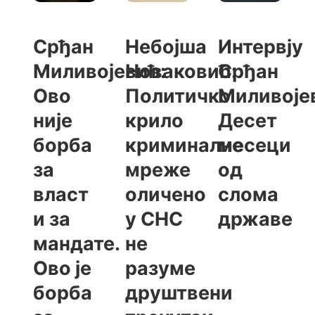
Срђан
Небојша
Интервју
Миливојевић:
Новаковић:
Срђан
Ово
Политичко
Миливоје
није
крило
Десет
борба
криминалне
месеци
за
мреже
од
власт
оличено
слома
и за
у СНС
државе
мандате.
не
Ово је
разуме
борба
друштвени